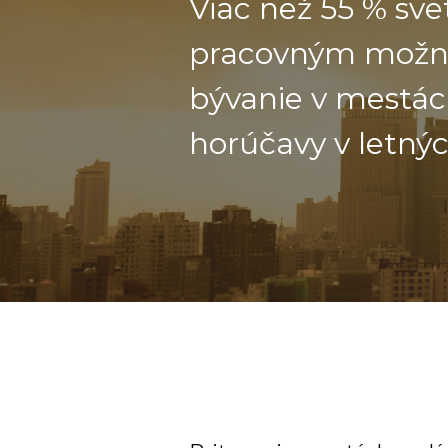
Viac než 55 % sve
pracovným možno
bývanie v mestách
horúčavy v letný