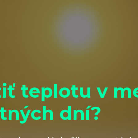
iť teplotu v m
etných dní?