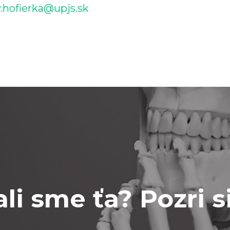
v.hofierka@upjs.sk
li sme ťa? Pozri s