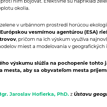
proti nim bojovať. Efektívne sú napríklad zele
plotu okolia.
e zelene v urbánnom prostredí horúcou ekolo
s Európskou
vesmírnou agentúrou (ESA) rie
trovov
, pričom na ich výskum využíva najnov
odelov miest a modelovania v geografických
ého výskumu slúžia na pochopenie tohto j
ja mesta, aby sa obyvateľom mesta príjem
Mgr. Jaroslav Hofierka, PhD.
z
Ústavu geogr