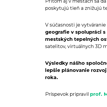
Pritom aj v mestách sa dá 
poskytujú tieň a znižujú te
V súčasnosti je vytvárani
geografie v spolupráci 
mestských tepelných os
satelitov, virtuálnych 3D
m
Výsledky nášho spoločn
lepšie plánovanie rozvo
roka.
Príspevok pripravil
prof. 