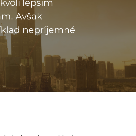
kvôli lepším
am. Avšak
ríklad nepríjemné