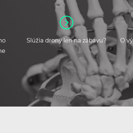
ho
Slúžia drony len na zábavu?
O v
ne