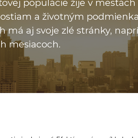
tovej populácie žije v mestách 
stiam a životným podmienk
 má aj svoje zlé stránky, nap
ch mesiacoch.