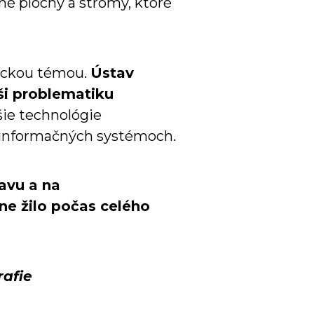
né plochy a stromy, ktoré
gickou témou.
Ústav
ši problematiku
šie technológie
 informačných systémoch.
avu a na
ne žilo počas celého
afie