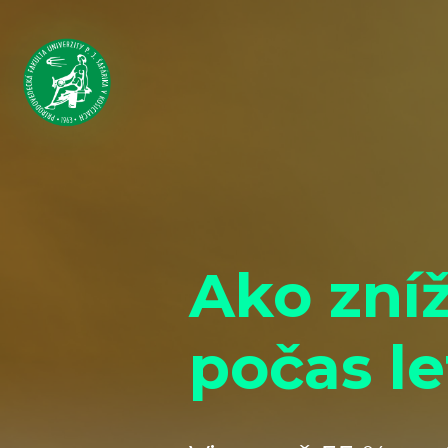
Ako zníž
počas l